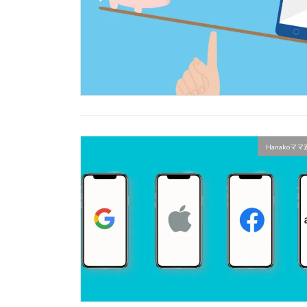
Hanakoマ