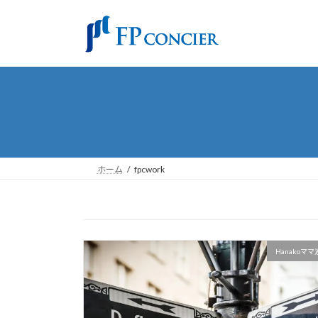
コ
ナ
ン
ビ
テ
ゲ
ン
ー
ツ
シ
へ
ョ
ス
ン
キ
に
ッ
移
プ
動
ホーム
fpcwork
Hanakoマ