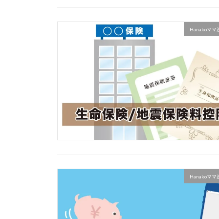
Hanakoマ
Hanakoマ