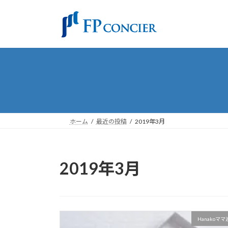
コ
ナ
ン
ビ
テ
ゲ
ン
ー
ツ
シ
へ
ョ
ス
ン
キ
に
ッ
移
プ
動
ホーム
最近の投稿
2019年3月
2019年3月
Hanakoマ