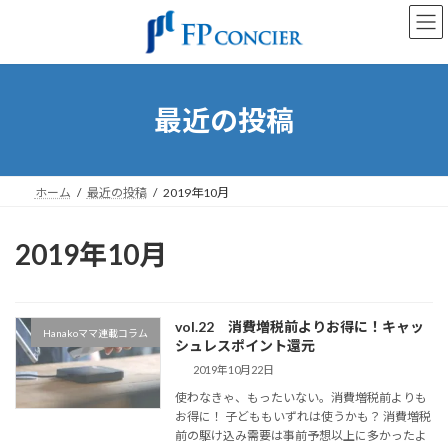
コ
ナ
ン
ビ
テ
ゲ
ン
ー
ツ
シ
へ
ョ
最近の投稿
ス
ン
キ
に
ッ
移
プ
動
ホーム
最近の投稿
2019年10月
2019年10月
vol.22 消費増税前よりお得に！キャッ
Hanakoママ連載コラム
シュレスポイント還元
2019年10月22日
使わなきゃ、もったいない。消費増税前よりも
お得に！ 子どももいずれは使うかも？ 消費増税
前の駆け込み需要は事前予想以上に多かったよ