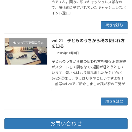
うですね。因みに私はキャッシュレス派なの
で、増税後に予定されていたキャッシュレスポ
イント還 […]
続きを読む
vol.21 子どものうちから税の使われ方
Hanakoママ連載コラム
を知る
2019年10月8日
子どものうちから税の使われ方を知る 消費増税
がスタートして間もなく2週間が経とうとして
います。皆さんはもう慣れましたか？10％と
8％が混在し、やっぱりややこしいですよね！
前号vol.20でご紹介しました我が家の三男が
[…]
続きを読む
お問い合わせ