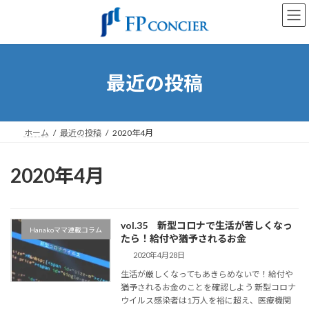
コ
ナ
ン
ビ
テ
ゲ
ン
ー
ツ
シ
へ
ョ
最近の投稿
ス
ン
キ
に
ッ
移
プ
動
ホーム
最近の投稿
2020年4月
2020年4月
vol.35 新型コロナで生活が苦しくなっ
Hanakoママ連載コラム
たら！給付や猶予されるお金
2020年4月28日
生活が厳しくなってもあきらめないで！給付や
猶予されるお金のことを確認しよう 新型コロナ
ウイルス感染者は1万人を裕に超え、医療機関