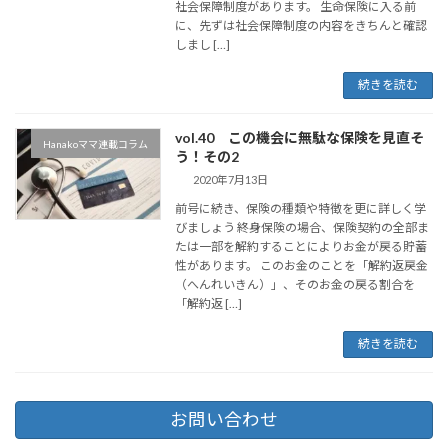
社会保障制度があります。 生命保険に入る前
に、先ずは社会保障制度の内容をきちんと確認
しまし […]
続きを読む
vol.40 この機会に無駄な保険を見直そ
Hanakoママ連載コラム
う！その2
2020年7月13日
前号に続き、保険の種類や特徴を更に詳しく学
びましょう 終身保険の場合、保険契約の全部ま
たは一部を解約することによりお金が戻る貯蓄
性があります。 このお金のことを「解約返戻金
（へんれいきん）」、そのお金の戻る割合を
「解約返 […]
続きを読む
お問い合わせ