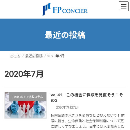
コ
ナ
ン
ビ
テ
ゲ
ン
ー
ツ
シ
へ
ョ
最近の投稿
ス
ン
キ
に
ッ
移
プ
動
ホーム
最近の投稿
2020年7月
2020年7月
vol.41 この機会に保険を見直そう！そ
Hanakoママ連載コラム
の3
2020年7月27日
保険金額の大きさを愛情などと捉えないで！ 前
号に続き、生命保険と社会保障制度について更
に詳しく学びましょう。 日本には大変充実した