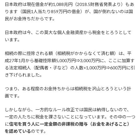
日本政府は現在借金が約1,088兆円（2018.5財務省発表より）もあ
ります（国民1人当たり859万円の借金）が、国が倒れないのは国
民がお金持ちだからです。
日本政府は今、この莫大な個人金融資産から税金をとろうとして
います。
相続の際に控除される額（相続税がかからなくて済む額）は、平
成27年1月から基礎控除額5,000万円⇒3,000万円に、ここに加算す
る法定相続人（配偶者・子など）の人数×1,000万円⇒600万円に引
き下げられました。
つまり、ある程度のお金持ちからは相続税を沢山とろうという計
画です。
しかしながら、一方的なルール改正では国民は納得しないので、
一定の人たちに税金を課さないことになっています。その中の一つ
に
住宅を買う人に一定金額の非課税の贈与（お金をあげること）
を認めている
のです。