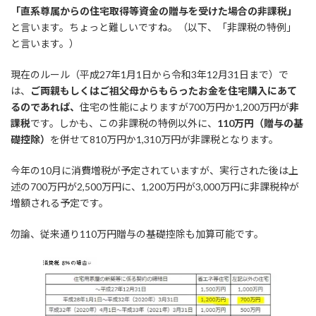
「直系尊属からの住宅取得等資金の贈与を受けた場合の非課税」
と言います。ちょっと難しいですね。（以下、「非課税の特例」
と言います。）
現在のルール（平成27年1月1日から令和3年12月31日まで）で
は、
ご両親もしくはご祖父母からもらったお金を住宅購入にあて
るのであれば、
住宅の性能によりますが700万円か1,200万円が
非
課税
です。しかも、この非課税の特例以外に、
110
万円（贈与の基
礎控除）
を併せて810万円か1,310万円が非課税となります。
今年の10月に消費増税が予定されていますが、実行された後は上
述の700万円が2,500万円に、1,200万円が3,000万円に非課税枠が
増額される予定です。
勿論、従来通り110万円贈与の基礎控除も加算可能です。