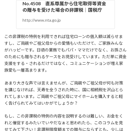
No.4508 直系尊属から住宅取得等資金
の贈与を受けた場合の非課税｜国税庁
http://www.nta.go.jp
この非課税の特例を利用できれば住宅ローンの借入額は減らせま
すし、ご両親やご祖父母からの愛情もいただけて、ご家族みんな
がハッピーです。日頃の業務でもパパ・ママだけでなく、お孫さん
のためにも贈与されるケースをお見受けしています。ただ単に資金
支援をする・されるだけではなく、コミュニケーションが増え家
族愛も一層高まります。
あまり大きな声では言えませんが、ご両親やご祖父母が何も対策
を講じなければ、天寿を全うされた時に、国に相続税を沢山とら
れてしまいます。ご両親やご祖父母にマイホームを購入すると軽
く告げられてみてはいかがでしょうか？
もし、この非課税の特例の内容を説明するのは難しい、お金をく
れと催促するみたいでいやだなぁと思われたら、このコラムを見
せてみて下さい！非課税限度額までの贈与にならずとも、少しは