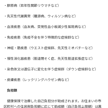
・膠原病（若年性関節リウマチなど）
・先天性代謝異常（糖源病、ウィルソン病など）
・血液疾患（血友病、突発性血小板減少性紫斑病など）
・免疫疾患（免疫不全を伴う特徴的な症候群など）
・神経・筋疾患（ウエスト症候群、先天性ミオバチーなど）
・慢性消化器疾患（胆道閉そく症、先天性胆道拡張症など）
・染色体又は遺伝子に変化を伴う症候群（ダウン症候群など）
・皮膚疾患（レックリングハウゼン病など）
負担額
健康保険で治療した自己負担分が助成されます。お住まいの市
区町村への住民税負担額に応じて助成額（自己負担上限額）は異