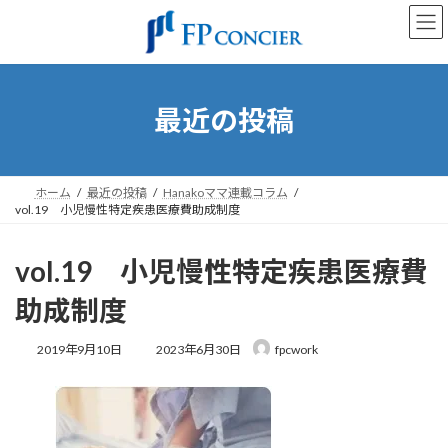
コ
ナ
ン
ビ
テ
ゲ
ン
ー
ツ
シ
へ
ョ
最近の投稿
ス
ン
キ
に
ッ
移
プ
動
ホーム
最近の投稿
Hanakoママ連載コラム
vol.19 小児慢性特定疾患医療費助成制度
vol.19 小児慢性特定疾患医療費
助成制度
最
2019年9月10日
2023年6月30日
fpcwork
終
更
新
日
時