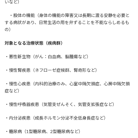
いなど）
・股体の機能（身体の機能の障害又は長期に渡る安静を必要と
する病状があり、日常生活の用を弁ずることを不能ならしめるも
の）
対象となる治療状態（疾病群）
・悪性新生物（がん：白血病、脳腫瘍など）
・慢性腎疾患（ネフローゼ症候群、腎奇形など）
・慢性心疾患（内科的治療のみ、心室中隔欠損症、心房中隔欠損
症など）
・慢性呼吸器疾患（気管支ぜんそく、気管支拡張症など）
・内分泌疾患（成長ホルモン分泌不全低身長症など）
・糖尿病（1型糖尿病、2型糖尿病など）