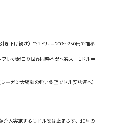
引き下げ続け）
で1ドル＝200～250円で推移
インフレが起こり世界同時不況へ突入 1ドル＝
望（レーガン大統領の強い要望でドル安誘導へ）
協調介入実施するもドル安は止まらず、10月の