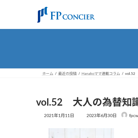
コ
ナ
ン
ビ
テ
ゲ
ン
ー
ツ
シ
へ
ョ
ス
ン
キ
に
ッ
移
プ
動
ホーム
最近の投稿
Hanakoママ連載コラム
vol.
vol.52 大人の為替知
最
2021年1月11日
2023年6月30日
fpcw
終
更
新