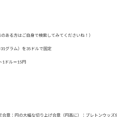
味のある方はご自身で検索してみてくださいね！）
31グラム）を35ドルで固定
1ドル＝15円
協定合意：円の大幅な切り上げ合意（円高に）：ブレトンウッズ体