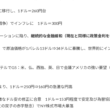
に移行し、1ドル＝260円台
戦争）でインフレに 1ドル＝300円
ションに陥り、
継続的な金融緩和（現在と同様に政策金利を
）で原油価格が1バレル13ドル⇒34ドルに暴騰し、世界的に
ザホテルでG5：米、仏、西独、英、日で会議アメリカの強い要
り、1ドル＝250円⇒160円の急激な円高
激なドル安の修正に合意 1ドル＝153円程度で安定及び為替
支の双子の赤字懸念）でNY株式市場大暴落