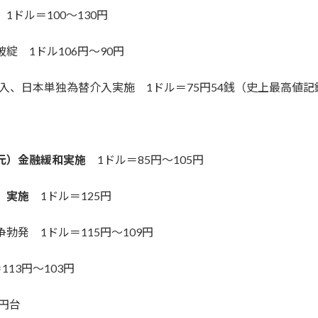
1ドル＝100～130円
綻 1ドル106円～90円
介入、日本単独為替介入実施 1ドル＝75円54銭（史上最高値記
元）金融緩和実施
1ドル＝85円～105円
）実施
1ドル＝125円
勃発 1ドル＝115円～109円
13円～103円
2円台