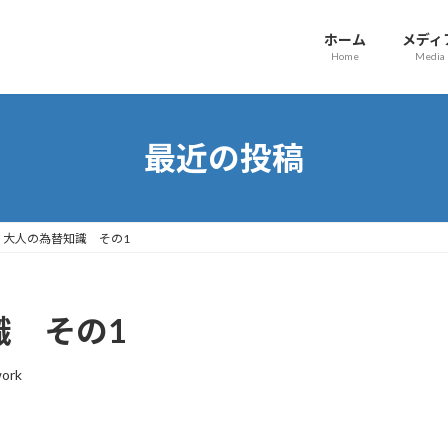
ホーム
メディ
Home
Media
最近の投稿
52 大人の為替知識 その1
識 その1
ork