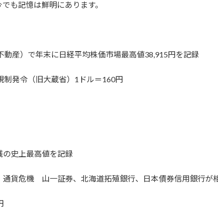
今でも記憶は鮮明にあります。
不動産）で年末に日経平均株価市場最高値38,915円を記録
規制発令（旧大蔵省）1ドル＝160円
5銭の史上最高値を記録
国）通貨危機 山一証券、北海道拓殖銀行、日本債券信用銀行が相
円