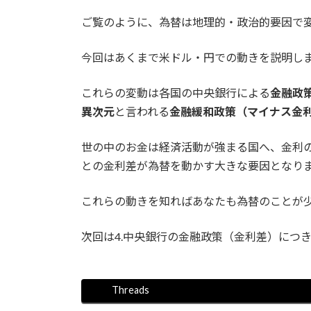
ご覧のように、為替は地理的・政治的要因で
今回はあくまで米ドル・円での動きを説明し
これらの変動は各国の中央銀行による
金融政
異次元
と言われる
金融緩和政策（マイナス金
世の中のお金は経済活動が強まる国へ、金利
との金利差が為替を動かす大きな要因となり
これらの動きを知ればあなたも為替のことが
次回は4.中央銀行の金融政策（金利差）につ
Threads