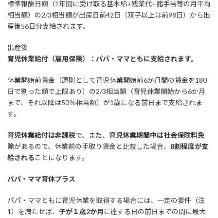
標準報酬日額（1年間に受け取る基本給+残業代+諸手当等の月平均
相当額）の2/3相当額が出産日前42日（双子以上は前98日）から出
産後56日分支給されます。
出産後
育児休業給付（雇用保険）：パパ・ママともに支給されます。
休業開始前賃金（原則として育児休業開始前6か月間の賃金を180
日で割った額で上限あり）の2/3相当額（育児休業開始から6か月
まで、それ以降は50％相当額）が1歳になる前日まで支給されま
す。
育児休業給付は非課税
で、また、
育児休業期間中は社会保険料免
除
があるので、休業前の手取り賃金と比較した場合、
8割程度が支
給される
ことになります。
パパ・ママ育休プラス
パパ・ママともに育児休業を取得する場合には、一定の要件（注
1）を満たせば、
子が１歳2か月
に達する日の前日までの間に最大