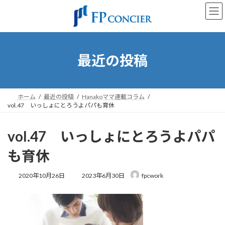
コ
ナ
ン
ビ
テ
ゲ
ン
ー
ツ
シ
へ
ョ
最近の投稿
ス
ン
キ
に
ッ
移
プ
動
ホーム
最近の投稿
Hanakoママ連載コラム
vol.47 いっしょにとろうよパパも育休
vol.47 いっしょにとろうよパパ
も育休
最
2020年10月26日
2023年6月30日
fpcwork
終
更
新
日
時