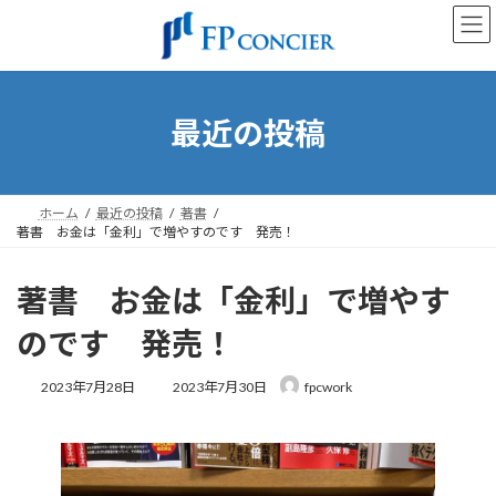
コ
ナ
ン
ビ
テ
ゲ
ン
ー
ツ
シ
へ
ョ
最近の投稿
ス
ン
キ
に
ッ
移
プ
動
ホーム
最近の投稿
著書
著書 お金は「金利」で増やすのです 発売！
著書 お金は「金利」で増やす
のです 発売！
最
2023年7月28日
2023年7月30日
fpcwork
終
更
新
日
時